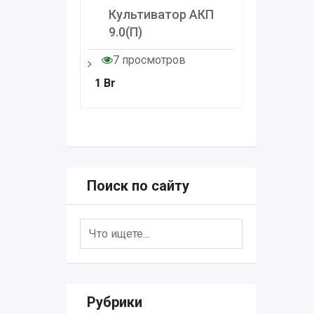
Культиватор АКП
Культ
9.0(п)
4.8(п)
7 просмотров
7 про
1
Br
1
Br
Поиск по сайту
Рубрики