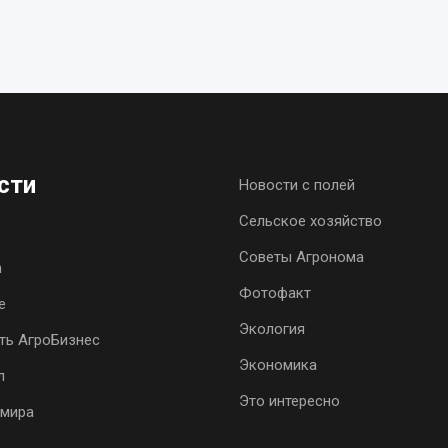
сти
Новости с полей
Сельское хозяйство
Советы Агронома
h
Фотофакт
е
Экология
ть АгроБизнес
Экономика
л
Это интересно
 мира