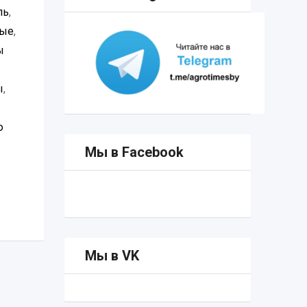
ль
,
ные
,
ы
ы
,
ю
Мы в Facebook
Мы в VK