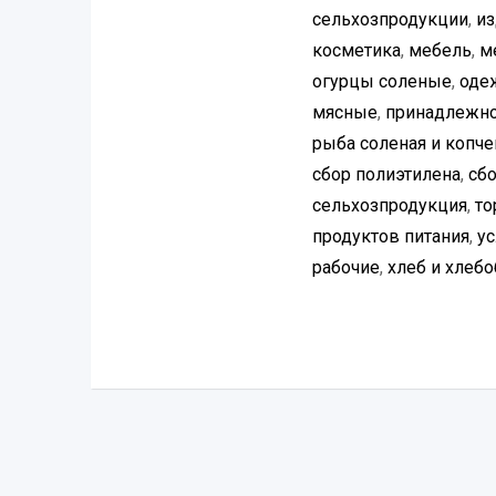
сельхозпродукции
,
из
косметика
,
мебель
,
м
огурцы соленые
,
оде
мясные
,
принадлежно
рыба соленая и копче
сбор полиэтилена
,
сбо
сельхозпродукция
,
то
продуктов питания
,
ус
рабочие
,
хлеб и хлеб