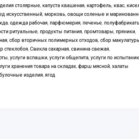
делия столярные
,
капуста квашеная
,
картофель
,
квас
,
кисе
ед искусственный
,
морковь
,
овощи соленые и маринован
жда
,
одежда рабочая
,
парфюмерия
,
печенье
,
полуфабрикат
сти ритуальные
,
продукты питания
,
промтовары
,
пряники
,
ная
,
сбор вторичных полимерных отходов
,
сбор макулатур
р стеклобоя
,
Свекла сахарная
,
свинина свежая
,
рты
,
услуги вспашки
,
услуги общепита
,
услуги по испытани
луги хранения товара на складах
,
фарш мясной
,
халаты
обулочные изделия
,
ягод