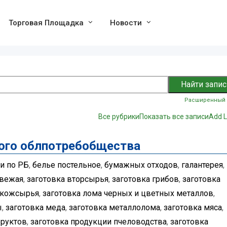
Торговая Площадка
Новости
Расширенный 
Все рубрики
Показать все записи
Add L
кого облпотребобщества
и по РБ
,
белье постельное
,
бумажных отходов
,
галантерея
,
свежая
,
заготовка вторсырья
,
заготовка грибов
,
заготовка
 кожсырья
,
заготовка лома черных и цветных металлов
,
ы
,
заготовка меда
,
заготовка металлолома
,
заготовка мяса
,
фруктов
,
заготовка продукции пчеловодства
,
заготовка