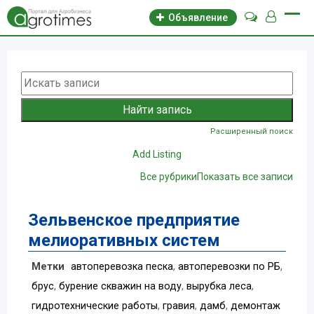
Объявление
Расширенный поиск
Add Listing
Все рубрики
Показать все записи
Зельвенское предприятие
мелиоративных систем
Метки
автоперевозка песка
,
автоперевозки по РБ
,
брус
,
бурение скважин на воду
,
вырубка леса
,
гидротехнические работы
,
гравия
,
дамб
,
демонтаж