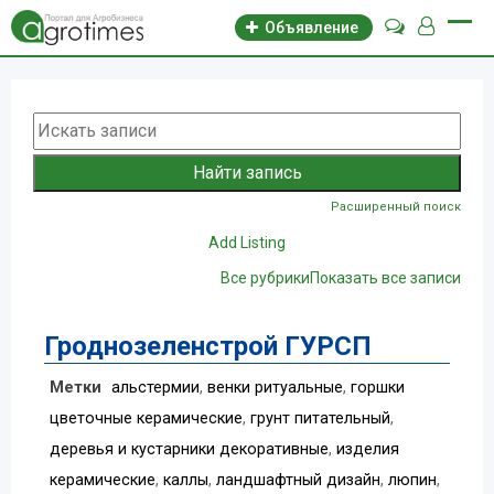
Объявление
Расширенный поиск
Add Listing
Все рубрики
Показать все записи
Гроднозеленстрой ГУРСП
Метки
альстермии
,
венки ритуальные
,
горшки
цветочные керамические
,
грунт питательный
,
деревья и кустарники декоративные
,
изделия
керамические
,
каллы
,
ландшафтный дизайн
,
люпин
,