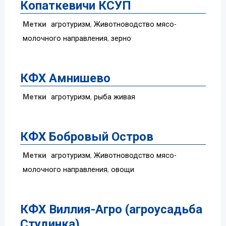
Копаткевичи КСУП
Метки
агротуризм
,
Животноводство мясо-
молочного направления
,
зерно
КФХ Амнишево
Метки
агротуризм
,
рыба живая
КФХ Бобровый Остров
Метки
агротуризм
,
Животноводство мясо-
молочного направления
,
овощи
КФХ Виллия-Агро (агроусадьба
Студинка)