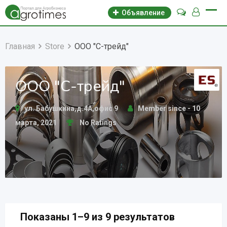
Объявление
Главная
Store
ООО "С-трейд"
ООО "С-трейд"
ул. Бабушкина,д.4А,офис 9
Member since - 10
марта, 2021
No Ratings
Показаны 1–9 из 9 результатов