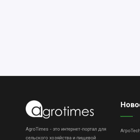
Ново
AgroTimes - это интернет-портал для
АгроTec
сельского хозяйства и пищевой