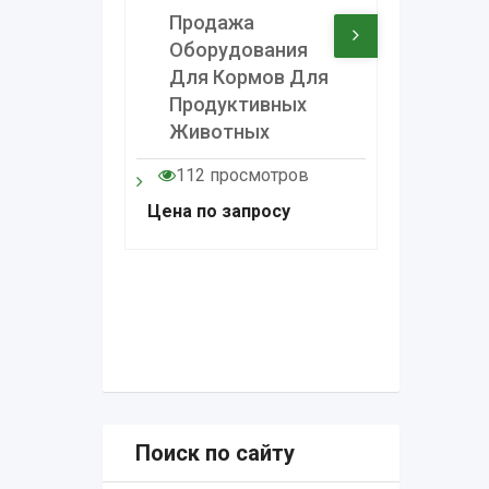
Продажа
Шнек
Оборудования
Транс
Для Кормов Для
Шнек
Продуктивных
Конве
Животных
Шнек
112 просмотров
132 п
Цена по запросу
1.000
Br
Поиск по сайту