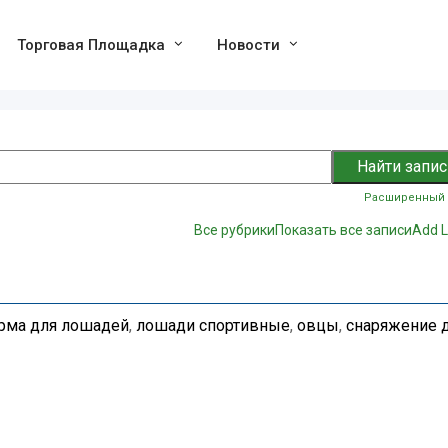
Торговая Площадка
Новости
Расширенный 
Все рубрики
Показать все записи
Add L
рма для лошадей
,
лошади спортивные
,
овцы
,
снаряжение 