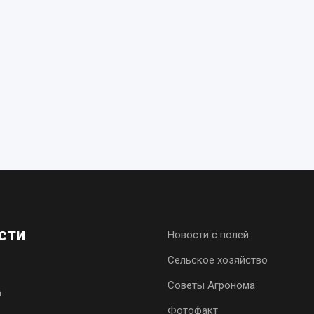
сти
Новости с полей
Сельское хозяйство
Советы Агронома
h
Фотофакт