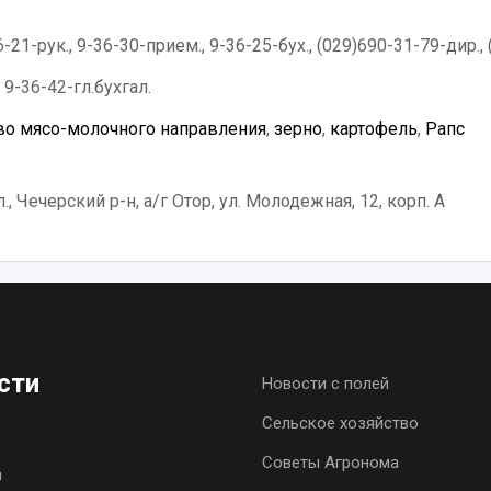
-21-рук., 9-36-30-прием., 9-36-25-бух., (029)690-31-79-дир., 
 9-36-42-гл.бухгал.
о мясо-молочного направления
,
зерно
,
картофель
,
Рапс
, Чечерский р-н, а/г Отор, ул. Молодежная, 12, корп. А
сти
Новости с полей
Сельское хозяйство
Советы Агронома
h