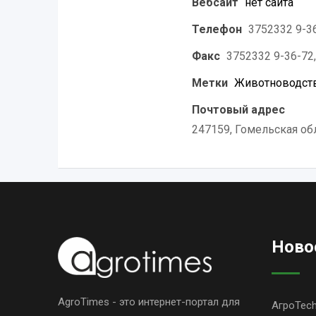
Вебсайт
нет сайта
Телефон
3752332 9-36
Факс
3752332 9-36-72,
Метки
Животноводств
Почтовый адрес
247159, Гомельская обл.
Ново
AgroTimes - это интернет-портал для
АгроTec