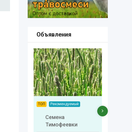
Объявления
ТОП
Рекомендуемый
Трав
COUN
Семена
Тимофеевки
ООО 