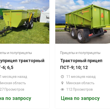
Прицепы и полуприцепы
Прицепы 
рный
Тракторный прицеп
Специа
ПСТ-9; 10; 12
полупр
самосв
11 месяцев назад
20
Минская область
112 Просмотров
11 ме
Минск
Цена по запросу
122 П