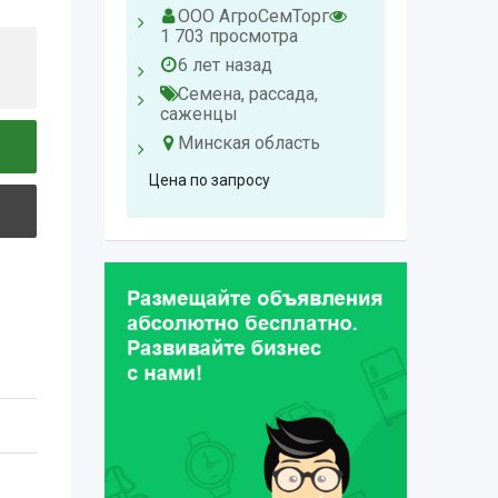
1 114 п
ООО АгроСемТорг
6 лет
1 703 просмотра
Семен
6 лет назад
саженц
Семена, рассада,
Минск
саженцы
Минская область
325
Br
Цена по запросу