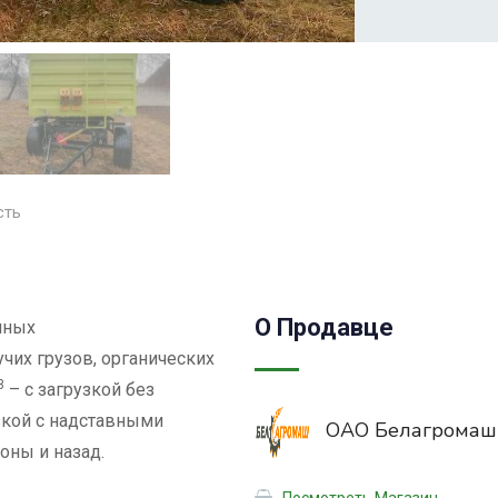
сть
О Продавце
чных
чих грузов, органических
3
– c загрузкой без
зкой с надставными
ОАО Белагромаш
оны и назад.
Посмотреть Магазин