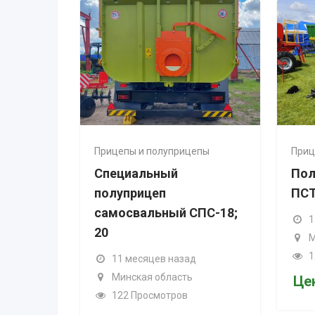
рицепы и полуприцепы
Прицепы и полуприцепы
Специальный
Полуприцеп тракто
полуприцеп
ПСТ-6; 6,5
самосвальный СПС-18;
11 месяцев назад
20
Минская область
127 Просмотров
11 месяцев назад
Минская область
Цена по запросу
122 Просмотров