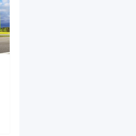
и полуприцепы
Прицепы и полуприцепы
льный
Полуприцеп тракторный
ицеп
ПСТ-6; 6,5
альный СПС-18;
11 месяцев назад
Минская область
127 Просмотров
сяцев назад
ая область
Цена по запросу
росмотров