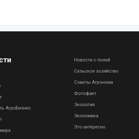
Цена п
сти
Новости с полей
Сельское хозяйство
Советы Агронома
h
Фотофакт
е
Экология
ть АгроБизнес
Экономика
л
Это интересно
 мира