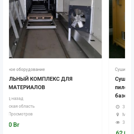
Сушильное оборудование
Сушильная камера для
пиломатериалов, изготовленная на
базе морского контейнера.
3 года назад
Минская область
313 Просмотров
62.000
Br