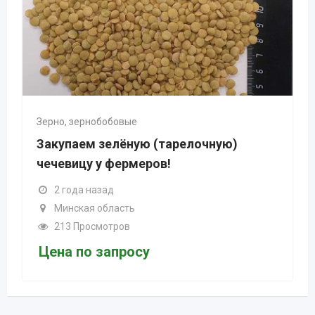
Зерно, зернобобовые
арелочную)
Купим зерно продовольст
!
фуражное
3 года назад
Витебская область
843 Просмотров
420
Br