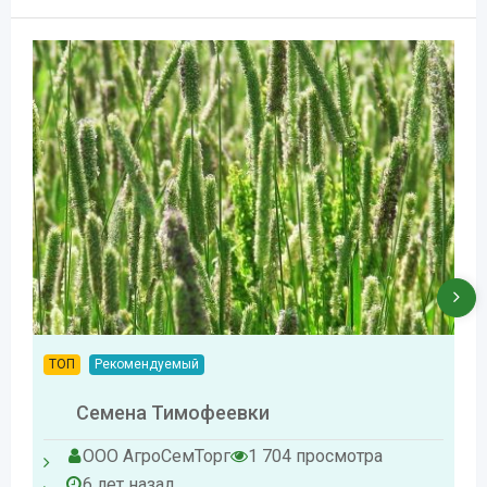
ТОП
Рекомендуемый
Семена Тимофеевки
ООО АгроСемТорг
1 704 просмотра
6 лет назад