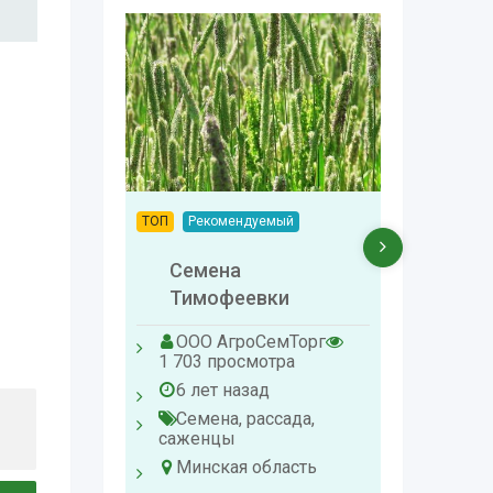
ТОП
Рекомендуемый
Трав
COUN
Семена
Тимофеевки
ООО 
1 114 п
ООО АгроСемТорг
6 лет
1 703 просмотра
Семен
6 лет назад
саженц
Семена, рассада,
Минск
саженцы
Минская область
325
Br