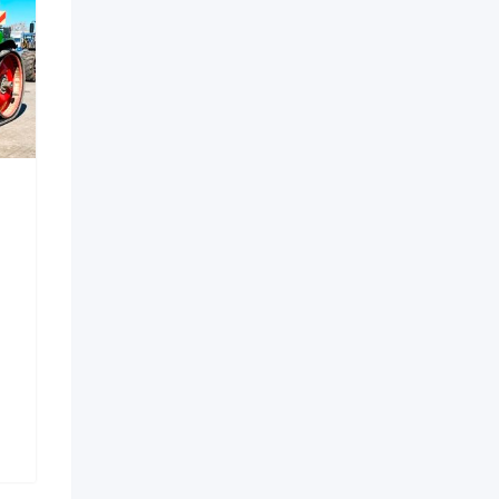
Запчасти для сельхозтехники
Запчасти для сельхозте
Ремонт болотных
Стекло дверное л
плугов ПБН-75
для FENDT VARIO
Новый
500625D1
Новый
3 месяца назад
Брестская область
4 месяца назад
119 Просмотров
Россия
88 Просмотров
Цена по запросу
5.200
Br