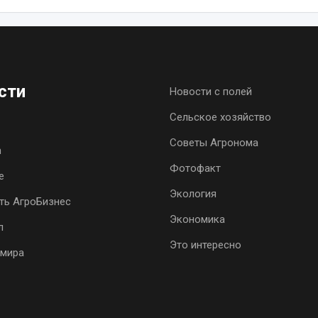
сти
Новости с полей
Сельское хозяйство
Советы Агронома
h
Фотофакт
е
Экология
ть АгроБизнес
Экономика
л
Это интересно
 мира