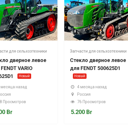
ельхозтехники
Запчасти для сельхозтехники
рное левое
Стекло дверное левое
VARIO
для FENDT 500625D1
Новый
Новый
азад
4 месяца назад
Россия
ров
76 Просмотров
5.200
Br