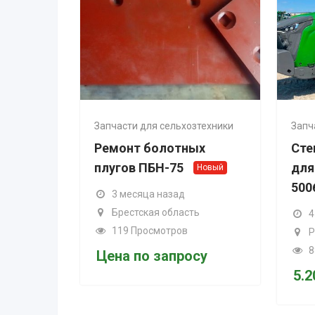
Запчасти для сельхозтехники
Запчасти для с
Ремонт болотных
Стекло две
плугов ПБН-75
для FENDT 
Новый
500625D1
3 месяца назад
Брестская область
4 месяца н
119 Просмотров
Россия
88 Просмот
Цена по запросу
5.200
Br