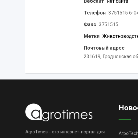
Вебсайт
нет сайта
Телефон
3751515 6-04
Факс
3751515
Метки
Животноводств
Почтовый адрес
231619, Гродненская об
Ново
AgroTimes - это интернет-портал для
АгроTec