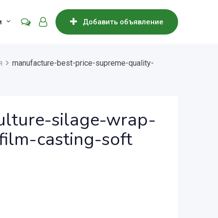
и
Добавить объявление
я
manufacture-best-price-supreme-quality-
ulture-silage-wrap-
film-casting-soft