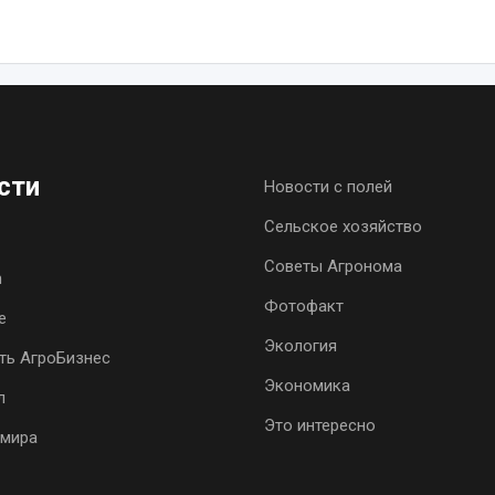
сти
Новости с полей
Сельское хозяйство
Советы Агронома
h
Фотофакт
е
Экология
ть АгроБизнес
Экономика
л
Это интересно
 мира