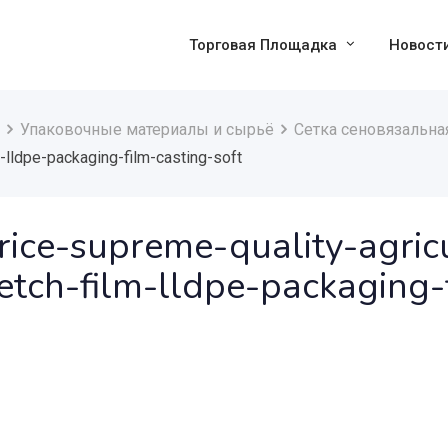
Торговая Площадка
Новост
Упаковочные материалы и сырьё
Сетка сеновязальна
m-lldpe-packaging-film-casting-soft
ice-supreme-quality-agric
etch-film-lldpe-packaging-